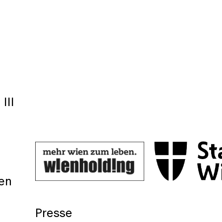
III
ien
Presse