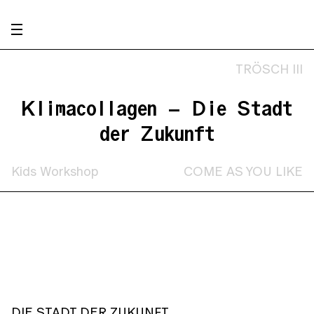
TRÖSCH III
Klimacollagen – Die Stadt
der Zukunft
Kids Workshop
COME AS YOU LIKE
DIE STADT DER ZUKUNFT