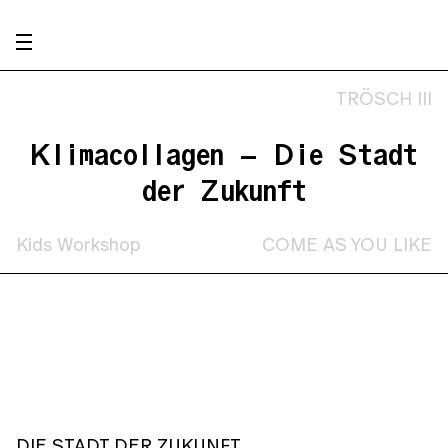
TRÖSCH III
Klimacollagen – Die Stadt
der Zukunft
Kids Workshop
COME AS YOU LIKE
DIE STADT DER ZUKUNFT